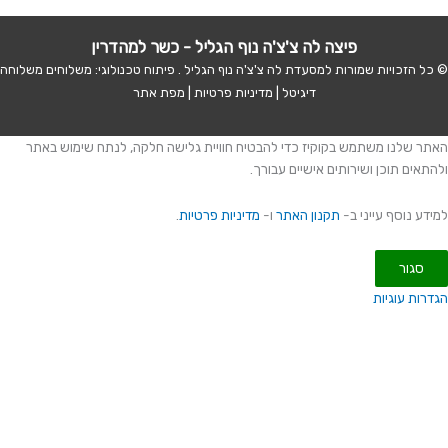
פיצה לה צ'צ'ה נוף הגליל - כשר למהדרין
 כל הזכויות שמורות למסעדת
לה צ'צ'ה נוף הגליל
. פיתוח טכנולוגי:
משלוחים
משלוחה
דיגיטל
|
מדיניות פרטיות
|
מפת אתר
אתר שלנו משתמש בקוקיז כדי להבטיח חוויית גלישה חלקה, לנתח שימוש באתר
להתאים תוכן ושירותים אישיים עבורך.
מידע נוסף עייני ב-
תקנון האתר
ו-
מדיניות פרטיות
.
סגור
גדרות עוגיות
זור
הודעה נשלחה בהצלחה !
שוב נגישות
תקלתם בבעיית נגישות? דווחו לנו
דה ריק
שדה ריק