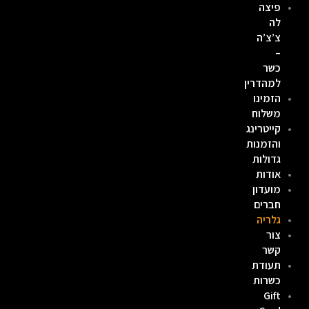
פיצה
לוג
לה
תוכן
צ’צ’ה
–
כשר
למהדרין
הזמינו
משלוח
קייטרינג
והזמנות
גדולות
אודות
מועדון
חברים
גלריה
צור
קשר
תעודת
כשרות
Gift