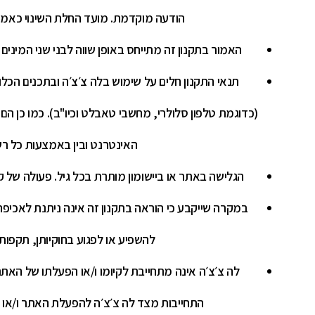
הודעה מוקדמת. מועד החלת השינוי כאמור 
האמור בתקנון זה מתייחס באופן שווה לבני שני המינים
תנאי התקנון חלים על שימוש בלה צ׳צ׳ה ובתכנים הכ
(כדוגמת טלפון סלולרי, מחשבי טאבלט וכיו"ב). כמו כן הם
האינטרנט ובין באמצעות כל ר
הגלישה באתר או ביישומון מותרת בכל גיל. פעולה של קטין מתחת לגיל 18 מחייבת אי
במקרה שייקבע כי הוראה בתקנון זה אינה ניתנת לאכיפ
להשפיע או לפגוע בחוקיותן, תקפותן
לה צ׳צ׳ה אינה מתחייבת לקיומו ו/או הפעלתו של האתר ו/
התחייבות מצד לה צ׳צ׳ה להפעלת האתר ו/או 