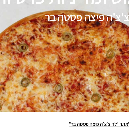
צ'צ'ה פיצה פסטה בר
ם לאתר "לה צ׳צ׳ה פיצה פסטה בר"